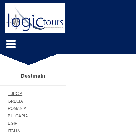
Destinatii
TURCIA
GRECIA
ROMANIA
BULGARIA
EGIPT
ITALIA