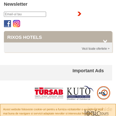
Newsletter
RIXOS HOTELS
Vezi toate ofertele >
Important Ads
× Inchide
Acest website foloseste cookie-uri pentru a furniza vizitatorilor o experienta mult
mai buna de navigare si servicii adaptate nevoilor si interesului fiecaruia.