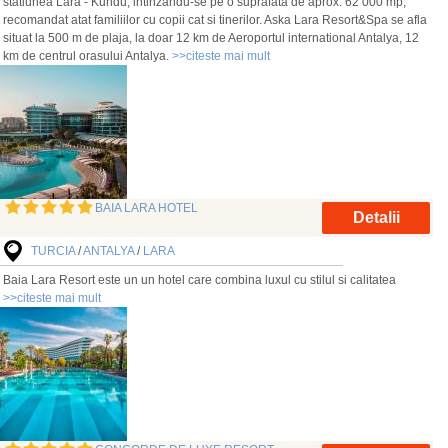
statiunea Lara - Kundu, intinzandu-se pe o suprafata de aprox. 62 000 mp,
recomandat atat familiilor cu copii cat si tinerilor. Aska Lara Resort&Spa se afla
situat la 500 m de plaja, la doar 12 km de Aeroportul international Antalya, 12
km de centrul orasului Antalya.
>>citeste mai mult
BAIA LARA HOTEL
Detalii
TURCIA
/
ANTALYA
/
LARA
Baia Lara Resort este un un hotel care combina luxul cu stilul si calitatea
>>citeste mai mult