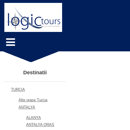
Destinatii
TURCIA
Alte orase Turcia
ANTALYA
ALANYA
ANTALYA ORAS