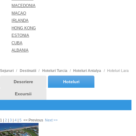
MACEDONIA
MACAO
IRLANDA
HONG KONG
ESTONIA
CUBA
ALBANIA
Sejururi
Destinatii
Hoteluri Turcia
Hoteluri Antalya
Hoteluri Lara
Descriere
Hoteluri
Excursii
1
|
2
|
3
|
4
|
5
<< Previous
Next >>