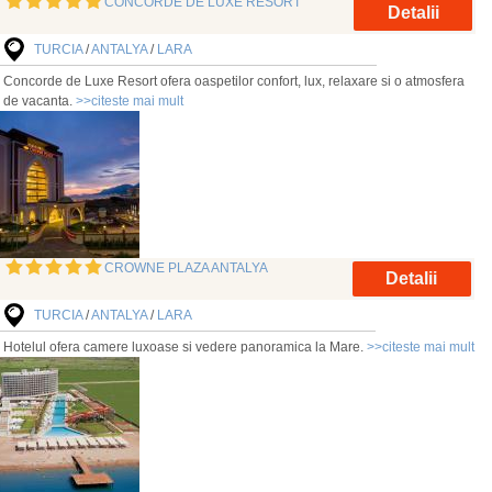
CONCORDE DE LUXE RESORT
Detalii
TURCIA
/
ANTALYA
/
LARA
Concorde de Luxe Resort ofera oaspetilor confort, lux, relaxare si o atmosfera
de vacanta.
>>citeste mai mult
CROWNE PLAZA ANTALYA
Detalii
TURCIA
/
ANTALYA
/
LARA
Hotelul ofera camere luxoase si vedere panoramica la Mare.
>>citeste mai mult