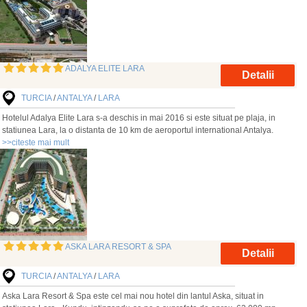
ADALYA ELITE LARA
Detalii
TURCIA
/
ANTALYA
/
LARA
Hotelul Adalya Elite Lara s-a deschis in mai 2016 si este situat pe plaja, in
statiunea Lara, la o distanta de 10 km de aeroportul international Antalya.
>>citeste mai mult
ASKA LARA RESORT & SPA
Detalii
TURCIA
/
ANTALYA
/
LARA
Aska Lara Resort & Spa este cel mai nou hotel din lantul Aska, situat in