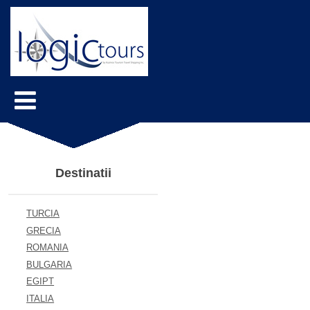
Destinatii
TURCIA
GRECIA
ROMANIA
BULGARIA
EGIPT
ITALIA