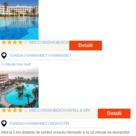
VINCCI NOZHA BEACH
Detalii
TUNISIA
/
HAMMAMET
/
HAMMAMET
>>citeste mai mult
VINCCI ROSA BEACH HOTEL & SPA
Detalii
TUNISIA
/
HAMMAMET
/
MONASTIR
Aflat la 5 km distanta de centrul orasului Monastir si la 10 minute de Aeroportul