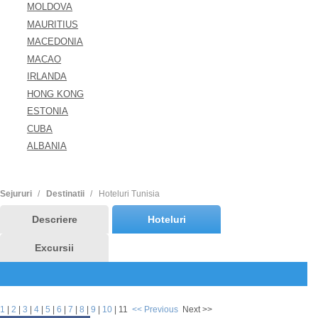
MOLDOVA
MAURITIUS
MACEDONIA
MACAO
IRLANDA
HONG KONG
ESTONIA
CUBA
ALBANIA
Sejururi
Destinatii
Hoteluri Tunisia
Descriere
Hoteluri
Excursii
1
|
2
|
3
|
4
|
5
|
6
|
7
|
8
|
9
|
10
|
11
<< Previous
Next >>