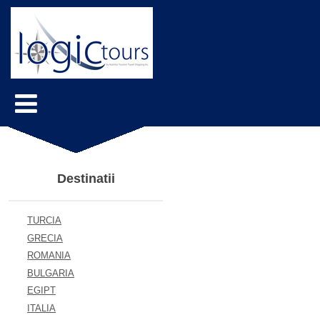
Destinatii
TURCIA
GRECIA
ROMANIA
BULGARIA
EGIPT
ITALIA