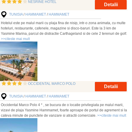
NESRINE HOTEL
Detalii
TUNISIA
/
HAMMAMET
/
HAMMAMET
Hotelul este pe malul marii cu plaja fina de nisip, intr-o zona animata, cu multe
hoteluri, restaurante, cafenele, magazine si disco-baruri. Este la 3 km de
Yasmine Marina, parcul de distractie Carthageland si de cele 2 terenuri de golf.
>>citeste mai mult
OCCIDENTAL MARCO POLO
Detalii
TUNISIA
/
HAMMAMET
/
HAMMAMET
Occidental Marco Polo 4 * , se bucura de o locatie privilegiata pe malul marii,
vizavi de plaja Yasmine Hammamet, foarte aproape de portul de agrement si la
cateva minute de punctele de vanzare si atractii comerciale.
>>citeste mai mult