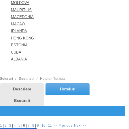
MOLDOVA
MAURITIUS
MACEDONIA
MACAO
IRLANDA
HONG KONG
ESTONIA
CUBA
ALBANIA
Sejururi
Destinatii
Hoteluri Tunisia
Descriere
Hoteluri
Excursii
1
|
2
|
3
|
4
|
5
|
6
|
7
|
8
|
9
|
10
|
11
<< Previous
Next >>