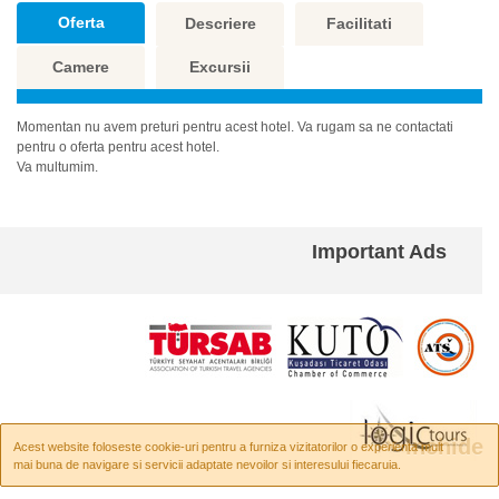
Oferta
Descriere
Facilitati
Camere
Excursii
Momentan nu avem preturi pentru acest hotel. Va rugam sa ne contactati
pentru o oferta pentru acest hotel.
Va multumim.
Important Ads
× Inchide
Acest website foloseste cookie-uri pentru a furniza vizitatorilor o experienta mult
mai buna de navigare si servicii adaptate nevoilor si interesului fiecaruia.